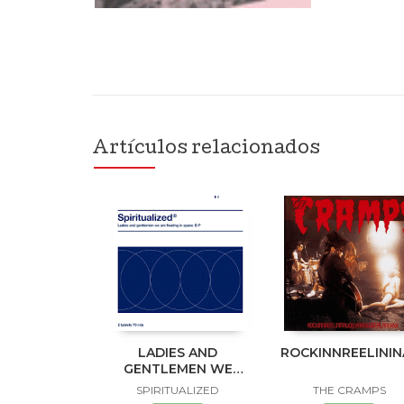
Artículos relacionados
LADIES AND
ROCKINNREELINI
GENTLEMEN WE
ARE FLOATING IN
SPIRITUALIZED
THE CRAMPS
SPACE