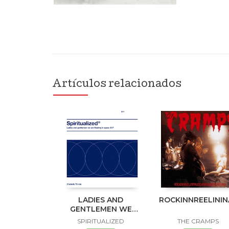
Artículos relacionados
LADIES AND
ROCKINNREELINI
GENTLEMEN WE
ARE FLOATING IN
SPIRITUALIZED
THE CRAMPS
SPACE