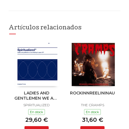
Artículos relacionados
LADIES AND
ROCKINNREELININAUKLAN
GENTLEMEN WE ARE
FLOATING IN SPACE
SPIRITUALIZED
THE CRAMPS
En stock
En stock
29,60 €
31,60 €