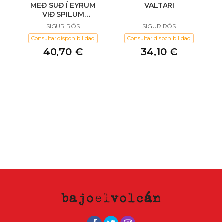
MEÐ SUÐ Í EYRUM
VALTARI
VIÐ SPILUM
ENDALAUST
SIGUR RÓS
SIGUR RÓS
Consultar disponibilidad
Consultar disponibilidad
40,70 €
34,10 €