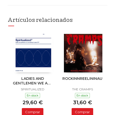
Artículos relacionados
LADIES AND
ROCKINNREELININAUKLAN
GENTLEMEN WE ARE
FLOATING IN SPACE
SPIRITUALIZED
THE CRAMPS
En stock
En stock
29,60 €
31,60 €
Comprar
Comprar