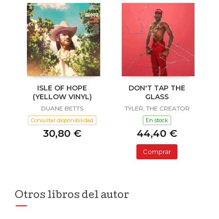
ISLE OF HOPE
DON'T TAP THE
(YELLOW VINYL)
GLASS
DUANE BETTS
TYLER, THE CREATOR
Consultar disponibilidad
En stock
30,80 €
44,40 €
Comprar
Otros libros del autor