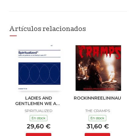
Artículos relacionados
LADIES AND
ROCKINNREELININAUKLAN
GENTLEMEN WE ARE
FLOATING IN SPACE
SPIRITUALIZED
THE CRAMPS
En stock
En stock
29,60 €
31,60 €