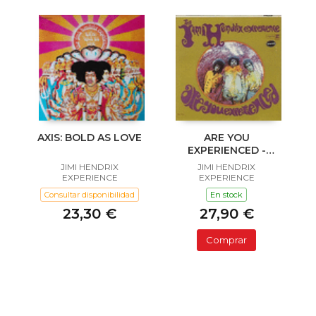
AXIS: BOLD AS LOVE
ARE YOU
EXPERIENCED -
MONO
JIMI HENDRIX
JIMI HENDRIX
EXPERIENCE
EXPERIENCE
Consultar disponibilidad
En stock
23,30 €
27,90 €
Comprar