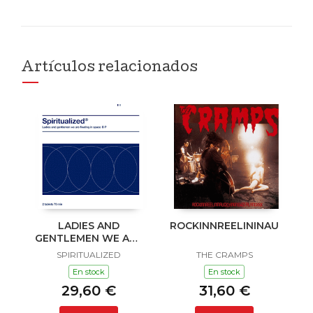
Artículos relacionados
LADIES AND
ROCKINNREELININAUKLAN
GENTLEMEN WE ARE
FLOATING IN SPACE
SPIRITUALIZED
THE CRAMPS
En stock
En stock
29,60 €
31,60 €