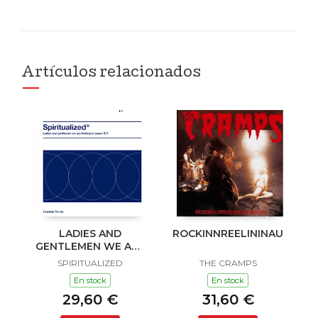
Artículos relacionados
LADIES AND
ROCKINNREELININAUKLAN
GENTLEMEN WE ARE
FLOATING IN SPACE
SPIRITUALIZED
THE CRAMPS
En stock
En stock
29,60 €
31,60 €