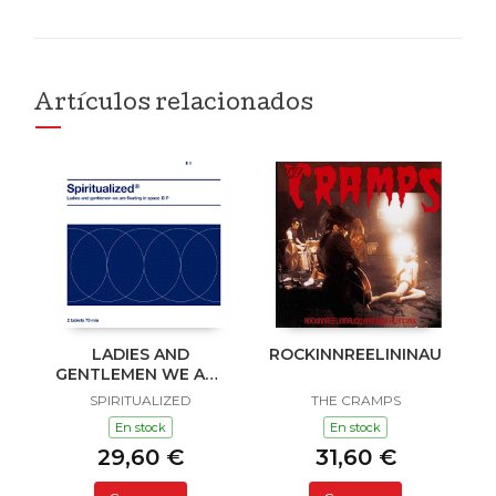
Artículos relacionados
LADIES AND
ROCKINNREELININAUKLAN
GENTLEMEN WE ARE
FLOATING IN SPACE
SPIRITUALIZED
THE CRAMPS
En stock
En stock
29,60 €
31,60 €