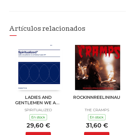
Artículos relacionados
LADIES AND
ROCKINNREELININAUKLAN
GENTLEMEN WE ARE
FLOATING IN SPACE
SPIRITUALIZED
THE CRAMPS
En stock
En stock
29,60 €
31,60 €