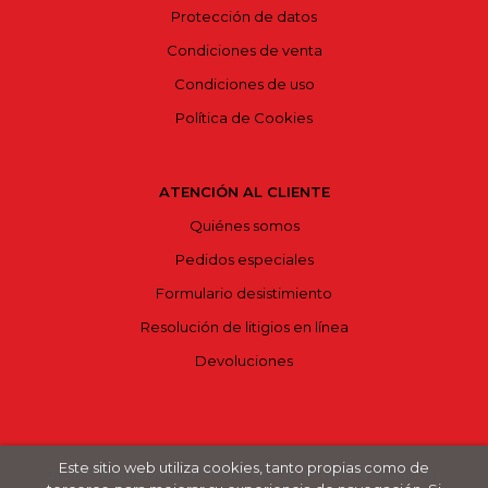
Protección de datos
Condiciones de venta
Condiciones de uso
Política de Cookies
ATENCIÓN AL CLIENTE
Quiénes somos
Pedidos especiales
Formulario desistimiento
Resolución de litigios en línea
Devoluciones
Este sitio web utiliza cookies, tanto propias como de
2026 ©
Bajoelvolcán
. Todos los Derechos Reservados |