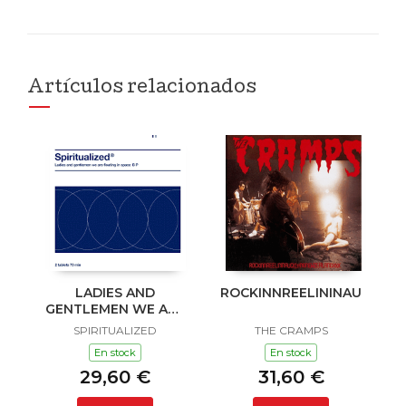
Artículos relacionados
LADIES AND
ROCKINNREELININAUKLAN
GENTLEMEN WE ARE
FLOATING IN SPACE
SPIRITUALIZED
THE CRAMPS
En stock
En stock
29,60 €
31,60 €