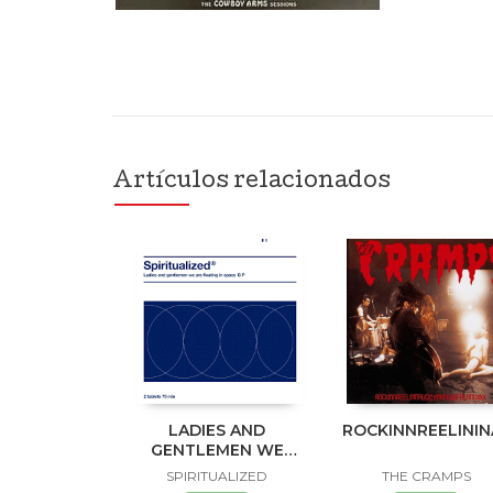
Artículos relacionados
LADIES AND
ROCKINNREELINI
GENTLEMEN WE
ARE FLOATING IN
SPIRITUALIZED
THE CRAMPS
SPACE