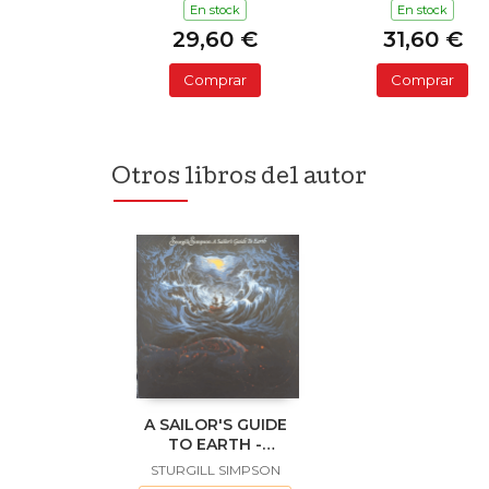
En stock
En stock
29,60 €
31,60 €
Comprar
Comprar
Otros libros del autor
A SAILOR'S GUIDE
TO EARTH -
CRYSTAL-CLEAR
STURGILL SIMPSON