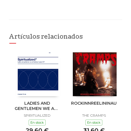
Artículos relacionados
LADIES AND
ROCKINNREELININAUKLAN
GENTLEMEN WE ARE
FLOATING IN SPACE
SPIRITUALIZED
THE CRAMPS
En stock
En stock
29,60 €
31,60 €