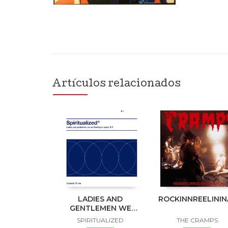
Artículos relacionados
LADIES AND
ROCKINNREELINI
GENTLEMEN WE
ARE FLOATING IN
SPIRITUALIZED
THE CRAMPS
SPACE