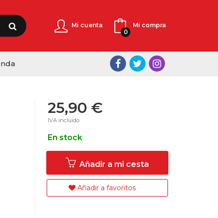
Mi cuenta
Mi compra
0
enda
25,90 €
IVA incluido
En stock
Añadir a mi cesta
Añadir a favoritos