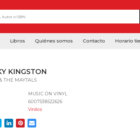
Libros
Quiénes somos
Contacto
Horario ti
KY KINGSTON
& THE MAYTALS
MUSIC ON VINYL
6007538522626
Vinilos