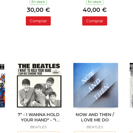
En stock
En stock
30,00 €
40,00 €
Comprar
Comprar
7" - I WANNA HOLD
NOW AND THEN /
YOUR HAND" - "I
LOVE ME DO
SAW HER STANDING
BEATLES
BEATLES
THERE