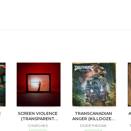
E
SCREEN VIOLENCE
TRANSCANADIAN
(TRANSPARENT
ANGER (KILLDOZER
RED)
COLORED)
CHVRCHES
DOPETHRONE