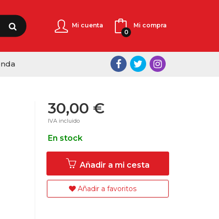
Mi cuenta
Mi compra
0
enda
30,00 €
IVA incluido
En stock
Añadir a mi cesta
Añadir a favoritos