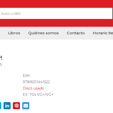
Libros
Quiénes somos
Contacto
Horario ti
!
S
EMI
9789201441522
Disco usado
ES '70s VG+/VG+