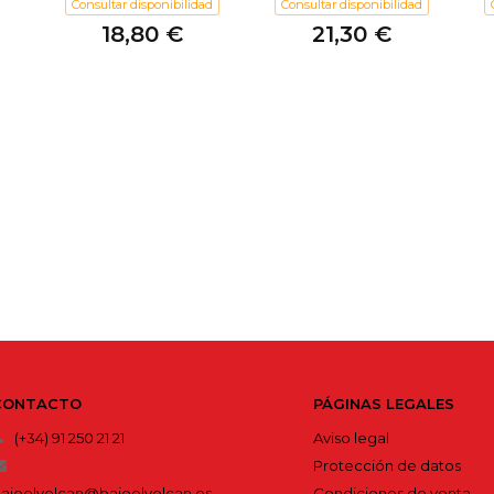
Consultar disponibilidad
Consultar disponibilidad
18,80 €
21,30 €
CONTACTO
PÁGINAS LEGALES
(+34) 91 250 21 21
Aviso legal
Protección de datos
ajoelvolcan@bajoelvolcan.es
Condiciones de venta