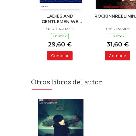
LADIES AND
ROCKINNREELINI
GENTLEMEN WE
ARE FLOATING IN
SPIRITUALIZED
THE CRAMPS
SPACE
En stock
En stock
29,60 €
31,60 €
Comprar
Comprar
Otros libros del autor