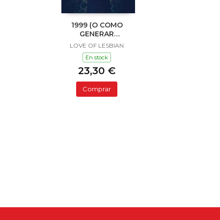
1999 (O COMO
GENERAR
INCENDIOS DE NIEVE
LOVE OF LESBIAN
CON UNA LUPA
En stock
ENFOCANDO LA
23,30 €
LUNA)
Comprar