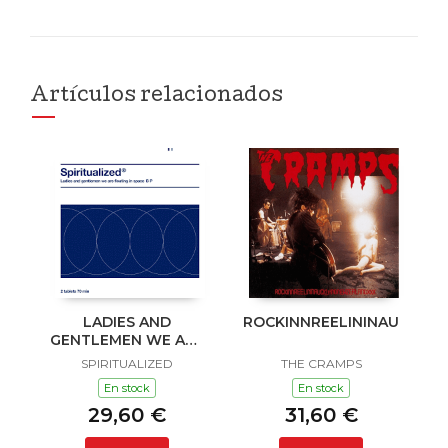
Artículos relacionados
LADIES AND
ROCKINNREELININAUKLAN
GENTLEMEN WE ARE
FLOATING IN SPACE
SPIRITUALIZED
THE CRAMPS
En stock
En stock
29,60 €
31,60 €