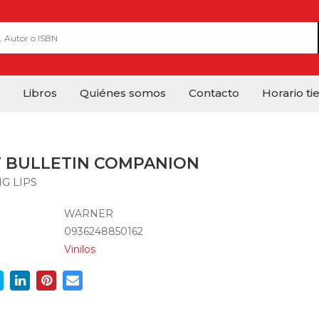
Libros
Quiénes somos
Contacto
Horario ti
 BULLETIN COMPANION
G LIPS
WARNER
0936248850162
Vinilos