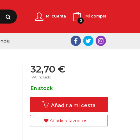
Mi cuenta
Mi compra
0
enda
32,70 €
IVA incluido
En stock
Añadir a mi cesta
Añadir a favoritos