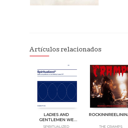
Artículos relacionados
LADIES AND
ROCKINNREELINI
GENTLEMEN WE
ARE FLOATING IN
SPIRITUALIZED
THE CRAMPS