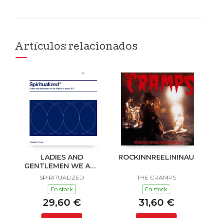
Artículos relacionados
LADIES AND
ROCKINNREELININAUKLAN
GENTLEMEN WE ARE
FLOATING IN SPACE
SPIRITUALIZED
THE CRAMPS
En stock
En stock
29,60 €
31,60 €