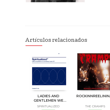
Artículos relacionados
LADIES AND
ROCKINNREELINI
GENTLEMEN WE
ARE FLOATING IN
SPIRITUALIZED
THE CRAMPS
SPACE