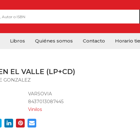
Libros
Quiénes somos
Contacto
Horario ti
EN EL VALLE (LP+CD)
E GONZALEZ
VARSOVIA
8437013087445
Vinilos