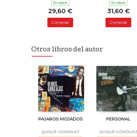
En stock
En stock
29,60 €
31,60 €
Comprar
Comprar
Otros libros del autor
PAJAROS MOJADOS
PERSONAL
QUIQUE GONZALEZ
QUIQUE GONZALE