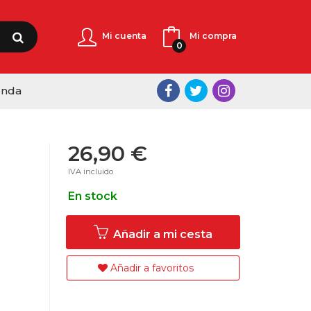
Mi cuenta
Mi compra
0
enda
26,90 €
IVA incluido
En stock
Añadir a mi cesta
Añadir a favoritos