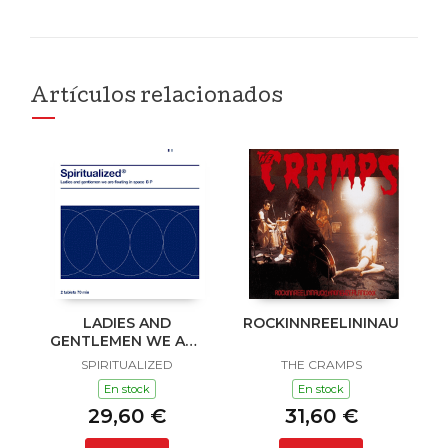
Artículos relacionados
LADIES AND
ROCKINNREELININAUKLAN
GENTLEMEN WE ARE
FLOATING IN SPACE
SPIRITUALIZED
THE CRAMPS
En stock
En stock
29,60 €
31,60 €