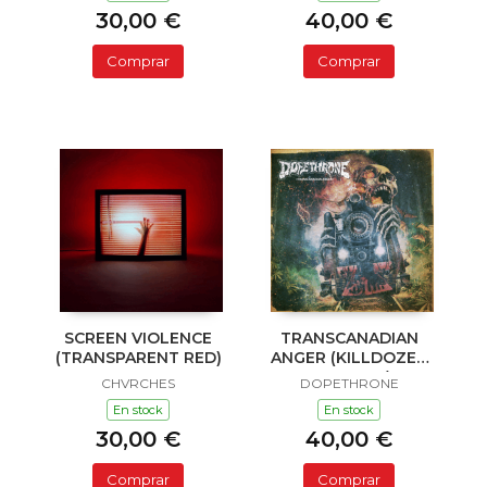
30,00 €
40,00 €
Comprar
Comprar
SCREEN VIOLENCE
TRANSCANADIAN
(TRANSPARENT RED)
ANGER (KILLDOZER
COLORED)
CHVRCHES
DOPETHRONE
En stock
En stock
30,00 €
40,00 €
Comprar
Comprar