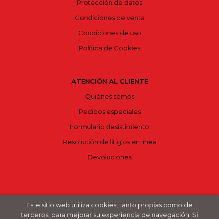
Protección de datos
Condiciones de venta
Condiciones de uso
Política de Cookies
ATENCIÓN AL CLIENTE
Quiénes somos
Pedidos especiales
Formulario desistimiento
Resolución de litigios en línea
Devoluciones
Este sitio web utiliza cookies, tanto propias como de
2026 ©
Bajoelvolcán
. Todos los Derechos Reservados |
terceros, para mejorar su experiencia de navegación. Si
Grupo Trevenque