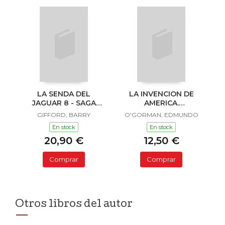
LA SENDA DEL
LA INVENCION DE
JAGUAR 8 - SAGA
AMERICA.
SAILOR Y LULA
INVESTIGACION
GIFFORD, BARRY
O'GORMAN, EDMUNDO
ACERCA DE L
En stock
En stock
20,90 €
12,50 €
Comprar
Comprar
Otros libros del autor