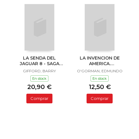
LA SENDA DEL
LA INVENCION DE
JAGUAR 8 - SAGA
AMERICA.
SAILOR Y LULA
INVESTIGACION
GIFFORD, BARRY
O'GORMAN, EDMUNDO
ACERCA DE L
En stock
En stock
20,90 €
12,50 €
Comprar
Comprar