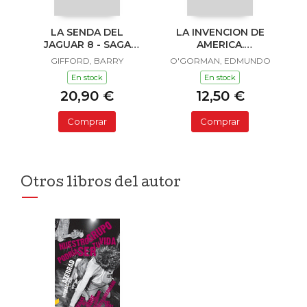
LA SENDA DEL
LA INVENCION DE
JAGUAR 8 - SAGA
AMERICA.
SAILOR Y LULA
INVESTIGACION
GIFFORD, BARRY
O'GORMAN, EDMUNDO
ACERCA DE L
En stock
En stock
20,90 €
12,50 €
Comprar
Comprar
Otros libros del autor