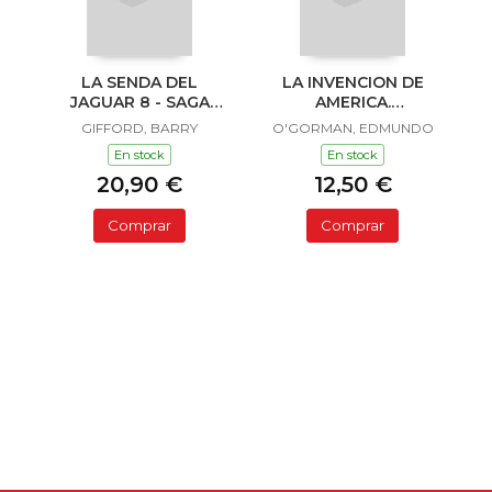
LA SENDA DEL
LA INVENCION DE
JAGUAR 8 - SAGA
AMERICA.
SAILOR Y LULA
INVESTIGACION
GIFFORD, BARRY
O'GORMAN, EDMUNDO
ACERCA DE L
En stock
En stock
20,90 €
12,50 €
Comprar
Comprar