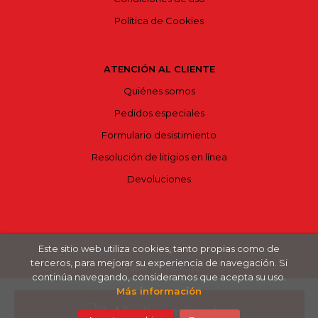
Política de Cookies
ATENCIÓN AL CLIENTE
Quiénes somos
Pedidos especiales
Formulario desistimiento
Resolución de litigios en línea
Devoluciones
Este sitio web utiliza cookies, tanto propias como de
2026 ©
Bajoelvolcán
. Todos los Derechos Reservados |
terceros, para mejorar su experiencia de navegación. Si
Grupo Trevenque
continúa navegando, consideramos que acepta su uso.
Más información
Añadir a mi cesta