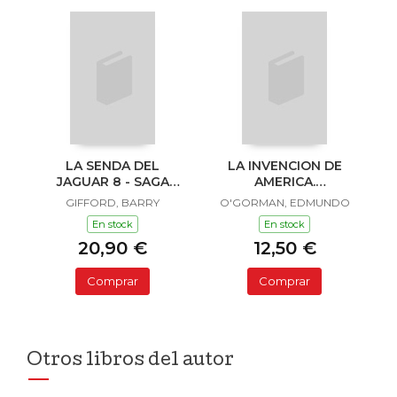
LA SENDA DEL
LA INVENCION DE
JAGUAR 8 - SAGA
AMERICA.
SAILOR Y LULA
INVESTIGACION
GIFFORD, BARRY
O'GORMAN, EDMUNDO
ACERCA DE L
En stock
En stock
20,90 €
12,50 €
Comprar
Comprar
Otros libros del autor