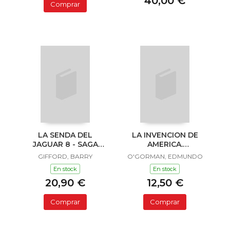
40,00 €
Comprar
LA SENDA DEL
LA INVENCION DE
JAGUAR 8 - SAGA
AMERICA.
SAILOR Y LULA
INVESTIGACION
GIFFORD, BARRY
O'GORMAN, EDMUNDO
ACERCA DE L
En stock
En stock
20,90 €
12,50 €
Comprar
Comprar