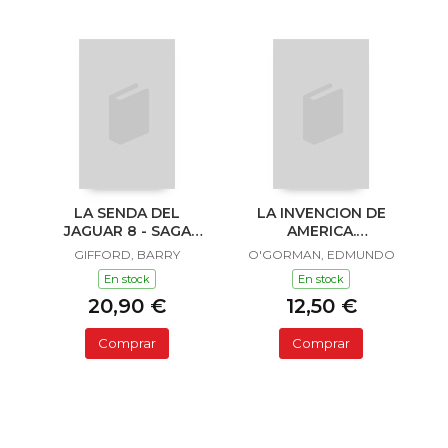
LA SENDA DEL
LA INVENCION DE
JAGUAR 8 - SAGA
AMERICA.
SAILOR Y LULA
INVESTIGACION
GIFFORD, BARRY
O'GORMAN, EDMUNDO
ACERCA DE L
En stock
En stock
20,90 €
12,50 €
Comprar
Comprar