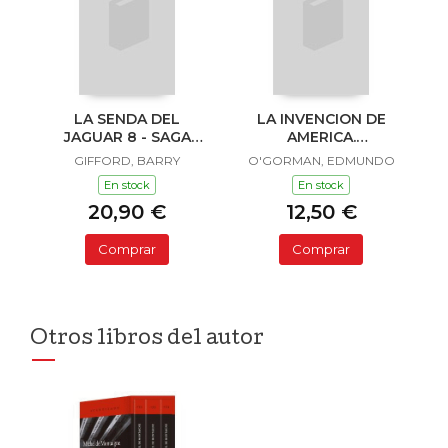
LA SENDA DEL
LA INVENCION DE
JAGUAR 8 - SAGA
AMERICA.
SAILOR Y LULA
INVESTIGACION
GIFFORD, BARRY
O'GORMAN, EDMUNDO
ACERCA DE L
En stock
En stock
20,90 €
12,50 €
Comprar
Comprar
Otros libros del autor