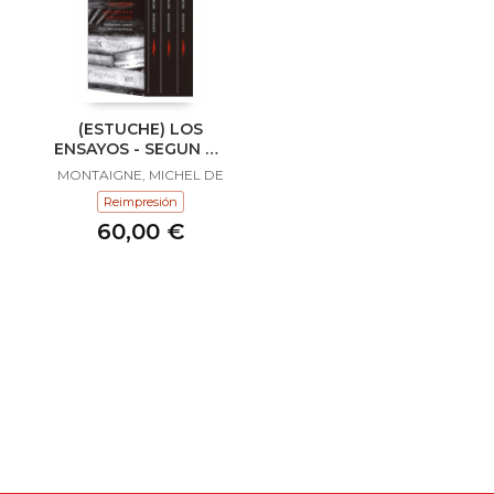
(ESTUCHE) LOS
ENSAYOS - SEGUN LA
EDICION DE 1595 D
MONTAIGNE, MICHEL DE
Reimpresión
60,00 €