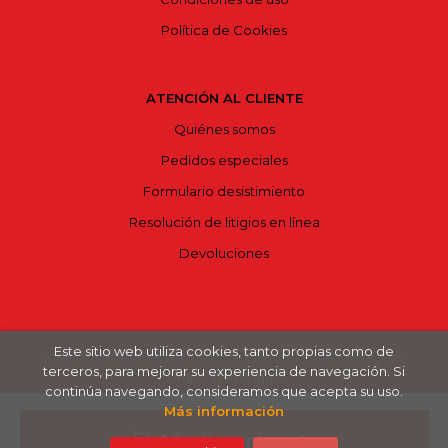
Política de Cookies
ATENCIÓN AL CLIENTE
Quiénes somos
Pedidos especiales
Formulario desistimiento
Resolución de litigios en línea
Devoluciones
Este sitio web utiliza cookies, tanto propias como de
2026 ©
Bajoelvolcán
. Todos los Derechos Reservados |
terceros, para mejorar su experiencia de navegación. Si
Grupo Trevenque
continúa navegando, consideramos que acepta su uso.
Más información
Añadir a mi cesta