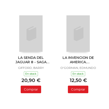
LA SENDA DEL
LA INVENCION DE
JAGUAR 8 - SAGA
AMERICA.
SAILOR Y LULA
INVESTIGACION
GIFFORD, BARRY
O'GORMAN, EDMUNDO
ACERCA DE L
En stock
En stock
20,90 €
12,50 €
Comprar
Comprar