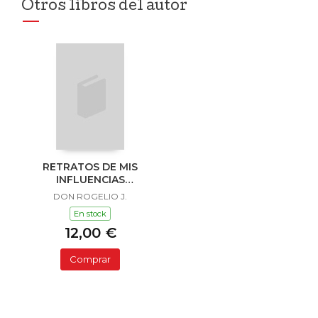
Otros libros del autor
RETRATOS DE MIS
INFLUENCIAS
MUSICALES II
DON ROGELIO J.
En stock
12,00 €
Comprar