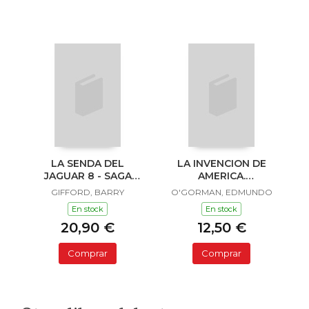
LA SENDA DEL
LA INVENCION DE
JAGUAR 8 - SAGA
AMERICA.
SAILOR Y LULA
INVESTIGACION
GIFFORD, BARRY
O'GORMAN, EDMUNDO
ACERCA DE L
En stock
En stock
20,90 €
12,50 €
Comprar
Comprar