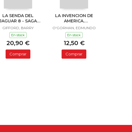
LA SENDA DEL
LA INVENCION DE
JAGUAR 8 - SAGA
AMERICA.
SAILOR Y LULA
INVESTIGACION
GIFFORD, BARRY
O'GORMAN, EDMUNDO
ACERCA DE L
En stock
En stock
20,90 €
12,50 €
Comprar
Comprar