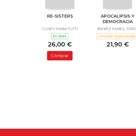
RE-SISTERS
APOCALIPSIS Y
DEMOCRACIA
COSEY FANNI TUTTI
IBA¥EZ FANES, JORD
En stock
Consultar disponibilida
26,00 €
21,90 €
Comprar