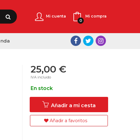
Mi cuenta
Mi compra
0
enda
25,00 €
IVA incluido
En stock
Añadir a mi cesta
Añadir a favoritos