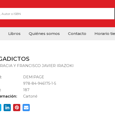
Libros
Quiénes somos
Contacto
Horario ti
GADICTOS
RACIA Y FRANCISCO JAVIER IRAZOKI
:
DEMIPAGE
978-84-946175-1-5
:
187
rnación:
Cartoné