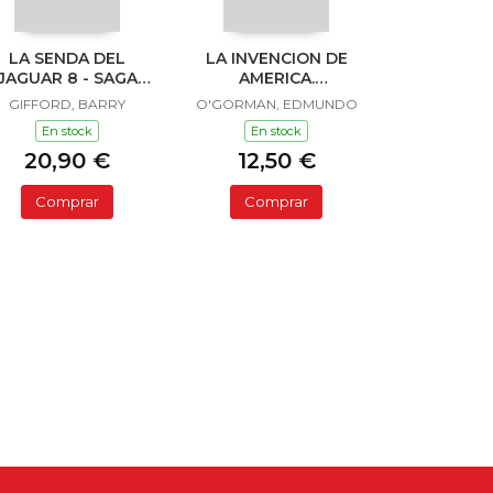
LA SENDA DEL
LA INVENCION DE
JAGUAR 8 - SAGA
AMERICA.
SAILOR Y LULA
INVESTIGACION
GIFFORD, BARRY
O'GORMAN, EDMUNDO
ACERCA DE L
En stock
En stock
20,90 €
12,50 €
Comprar
Comprar