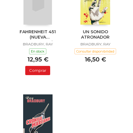
FAHRENHEIT 451
UN SONIDO
(NUEVA
ATRONADOR
TRADUCCION)
BRADBURY, RAY
BRADBURY, RAY
En stock
Consultar disponibilidad
12,95 €
16,50 €
Comprar