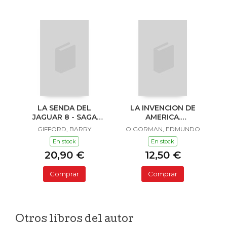
LA SENDA DEL
LA INVENCION DE
JAGUAR 8 - SAGA
AMERICA.
SAILOR Y LULA
INVESTIGACION
GIFFORD, BARRY
O'GORMAN, EDMUNDO
ACERCA DE L
En stock
En stock
20,90 €
12,50 €
Comprar
Comprar
Otros libros del autor