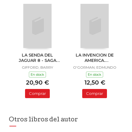
LA SENDA DEL
LA INVENCION DE
JAGUAR 8 - SAGA
AMERICA.
SAILOR Y LULA
INVESTIGACION
GIFFORD, BARRY
O'GORMAN, EDMUNDO
ACERCA DE L
En stock
En stock
20,90 €
12,50 €
Comprar
Comprar
Otros libros del autor