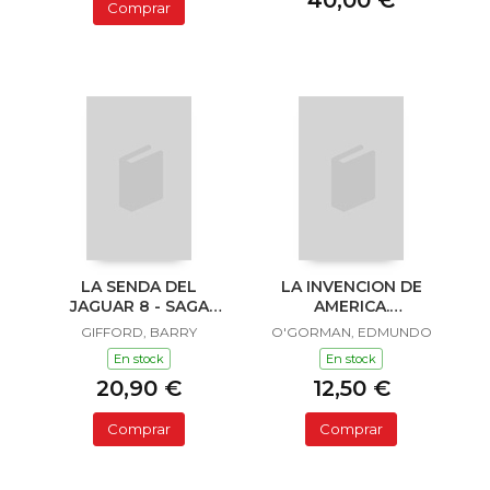
40,00 €
Comprar
LA SENDA DEL
LA INVENCION DE
JAGUAR 8 - SAGA
AMERICA.
SAILOR Y LULA
INVESTIGACION
GIFFORD, BARRY
O'GORMAN, EDMUNDO
ACERCA DE L
En stock
En stock
20,90 €
12,50 €
Comprar
Comprar