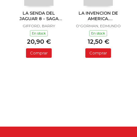
LA SENDA DEL
LA INVENCION DE
JAGUAR 8 - SAGA
AMERICA.
SAILOR Y LULA
INVESTIGACION
GIFFORD, BARRY
O'GORMAN, EDMUNDO
ACERCA DE L
En stock
En stock
20,90 €
12,50 €
Comprar
Comprar