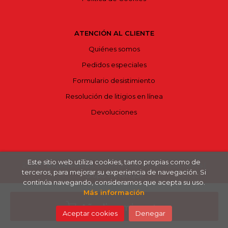
ATENCIÓN AL CLIENTE
Quiénes somos
Pedidos especiales
Formulario desistimiento
Resolución de litigios en línea
Devoluciones
Este sitio web utiliza cookies, tanto propias como de
2026 ©
Bajoelvolcán
. Todos los Derechos Reservados |
terceros, para mejorar su experiencia de navegación. Si
Grupo Trevenque
continúa navegando, consideramos que acepta su uso.
Más información
Añadir a mi cesta
Aceptar cookies
Denegar