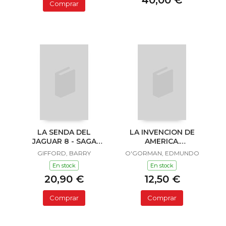
40,00 €
Comprar
LA SENDA DEL
LA INVENCION DE
JAGUAR 8 - SAGA
AMERICA.
SAILOR Y LULA
INVESTIGACION
GIFFORD, BARRY
O'GORMAN, EDMUNDO
ACERCA DE L
En stock
En stock
20,90 €
12,50 €
Comprar
Comprar