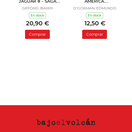
JAGUAR 8 - SAGA
AMERICA.
SAILOR Y LULA
INVESTIGACION
GIFFORD, BARRY
O'GORMAN, EDMUNDO
ACERCA DE L
En stock
En stock
20,90 €
12,50 €
Comprar
Comprar