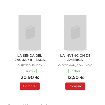
LA SENDA DEL
LA INVENCION DE
JAGUAR 8 - SAGA
AMERICA.
SAILOR Y LULA
INVESTIGACION
GIFFORD, BARRY
O'GORMAN, EDMUNDO
ACERCA DE L
En stock
En stock
20,90 €
12,50 €
Comprar
Comprar