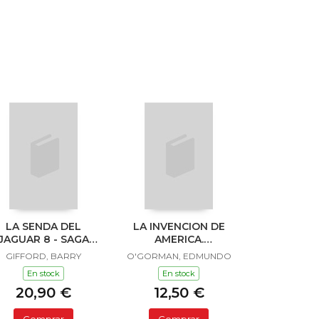
LA SENDA DEL
LA INVENCION DE
JAGUAR 8 - SAGA
AMERICA.
SAILOR Y LULA
INVESTIGACION
GIFFORD, BARRY
O'GORMAN, EDMUNDO
ACERCA DE L
En stock
En stock
20,90 €
12,50 €