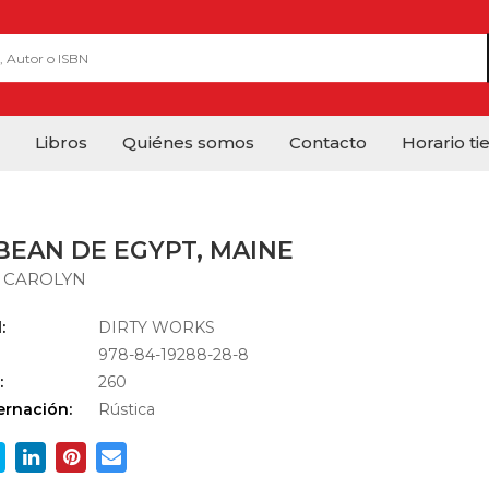
Libros
Quiénes somos
Contacto
Horario ti
BEAN DE EGYPT, MAINE
 CAROLYN
:
DIRTY WORKS
978-84-19288-28-8
:
260
rnación:
Rústica