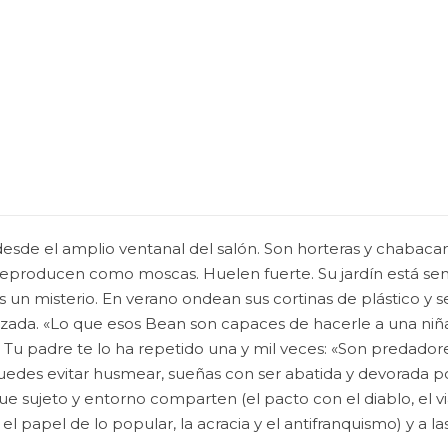
o desde el amplio ventanal del salón. Son horteras y chaba
Se reproducen como moscas. Huelen fuerte. Su jardín está s
 un misterio. En verano ondean sus cortinas de plástico y 
nizada. «Lo que esos Bean son capaces de hacerle a una niñ
u padre te lo ha repetido una y mil veces: «Son predadores.
uedes evitar husmear, sueñas con ser abatida y devorada po
e sujeto y entorno comparten (el pacto con el diablo, el via
 papel de lo popular, la acracia y el antifranquismo) y a l