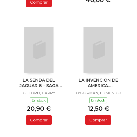
40,00 €
Comprar
LA SENDA DEL
LA INVENCION DE
JAGUAR 8 - SAGA
AMERICA.
SAILOR Y LULA
INVESTIGACION
GIFFORD, BARRY
O'GORMAN, EDMUNDO
ACERCA DE L
En stock
En stock
20,90 €
12,50 €
Comprar
Comprar