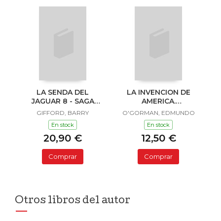
LA SENDA DEL
LA INVENCION DE
JAGUAR 8 - SAGA
AMERICA.
SAILOR Y LULA
INVESTIGACION
GIFFORD, BARRY
O'GORMAN, EDMUNDO
ACERCA DE L
En stock
En stock
20,90 €
12,50 €
Comprar
Comprar
Otros libros del autor