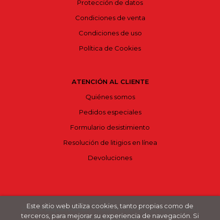
Protección de datos
Condiciones de venta
Condiciones de uso
Política de Cookies
ATENCIÓN AL CLIENTE
Quiénes somos
Pedidos especiales
Formulario desistimiento
Resolución de litigios en línea
Devoluciones
Este sitio web utiliza cookies, tanto propias como de
2026 ©
Bajoelvolcán
. Todos los Derechos Reservados |
terceros, para mejorar su experiencia de navegación. Si
Grupo Trevenque