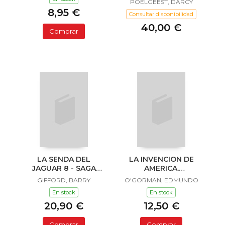
POELGEEST, DARCY
8,95 €
Consultar disponibilidad
40,00 €
Comprar
LA SENDA DEL
LA INVENCION DE
JAGUAR 8 - SAGA
AMERICA.
SAILOR Y LULA
INVESTIGACION
GIFFORD, BARRY
O'GORMAN, EDMUNDO
ACERCA DE L
En stock
En stock
20,90 €
12,50 €
Comprar
Comprar