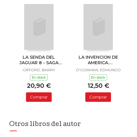
LA SENDA DEL
LA INVENCION DE
JAGUAR 8 - SAGA
AMERICA.
SAILOR Y LULA
INVESTIGACION
GIFFORD, BARRY
O'GORMAN, EDMUNDO
ACERCA DE L
En stock
En stock
20,90 €
12,50 €
Comprar
Comprar
Otros libros del autor