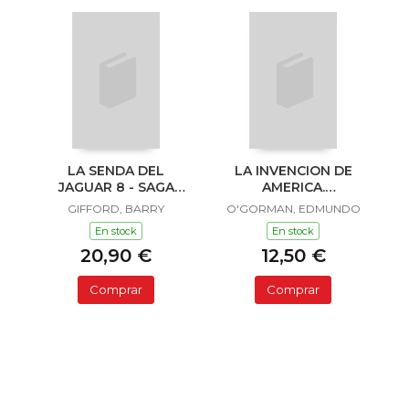
LA SENDA DEL
LA INVENCION DE
JAGUAR 8 - SAGA
AMERICA.
SAILOR Y LULA
INVESTIGACION
GIFFORD, BARRY
O'GORMAN, EDMUNDO
ACERCA DE L
En stock
En stock
20,90 €
12,50 €
Comprar
Comprar