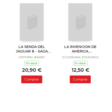
LA SENDA DEL
LA INVENCION DE
JAGUAR 8 - SAGA
AMERICA.
SAILOR Y LULA
INVESTIGACION
GIFFORD, BARRY
O'GORMAN, EDMUNDO
ACERCA DE L
En stock
En stock
20,90 €
12,50 €
Comprar
Comprar