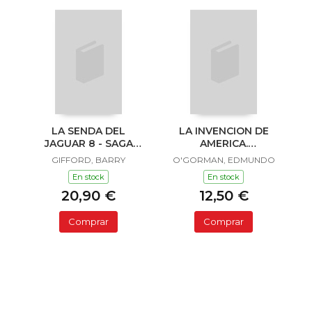
LA SENDA DEL
LA INVENCION DE
JAGUAR 8 - SAGA
AMERICA.
SAILOR Y LULA
INVESTIGACION
GIFFORD, BARRY
O'GORMAN, EDMUNDO
ACERCA DE L
En stock
En stock
20,90 €
12,50 €
Comprar
Comprar