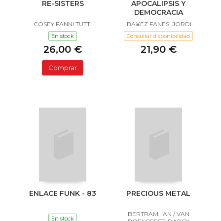
RE-SISTERS
APOCALIPSIS Y
DEMOCRACIA
COSEY FANNI TUTTI
IBA¥EZ FANES, JORDI
En stock
Consultar disponibilidad
26,00 €
21,90 €
Comprar
ENLACE FUNK - 83
PRECIOUS METAL
BERTRAM, IAN / VAN
En stock