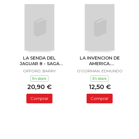
LA SENDA DEL
LA INVENCION DE
JAGUAR 8 - SAGA
AMERICA.
SAILOR Y LULA
INVESTIGACION
GIFFORD, BARRY
O'GORMAN, EDMUNDO
ACERCA DE L
En stock
En stock
20,90 €
12,50 €
Comprar
Comprar